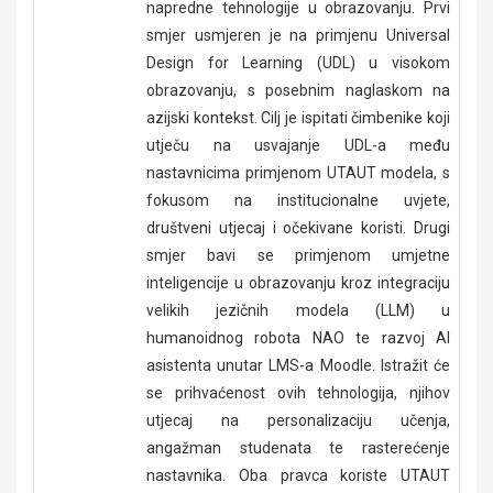
napredne tehnologije u obrazovanju. Prvi
smjer usmjeren je na primjenu Universal
Design for Learning (UDL) u visokom
obrazovanju, s posebnim naglaskom na
azijski kontekst. Cilj je ispitati čimbenike koji
utječu na usvajanje UDL-a među
nastavnicima primjenom UTAUT modela, s
fokusom na institucionalne uvjete,
društveni utjecaj i očekivane koristi. Drugi
smjer bavi se primjenom umjetne
inteligencije u obrazovanju kroz integraciju
velikih jezičnih modela (LLM) u
humanoidnog robota NAO te razvoj AI
asistenta unutar LMS-a Moodle. Istražit će
se prihvaćenost ovih tehnologija, njihov
utjecaj na personalizaciju učenja,
angažman studenata te rasterećenje
nastavnika. Oba pravca koriste UTAUT