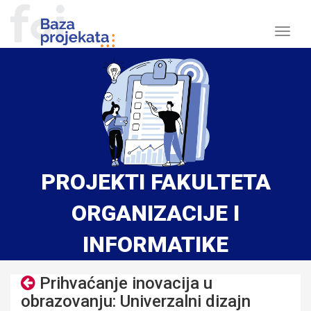
Naviga
PROJEKTI FAKULTETA
ORGANIZACIJE I
INFORMATIKE
Prihvaćanje inovacija u
obrazovanju: Univerzalni dizajn